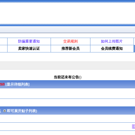
防骗重要通知
交易规则
如何上传图片
卖家快速认证
推荐新会员
会员续费通知
当前还未有公告
()
269
[
显示详细列表
]
点
即可展开贴子列表)
[