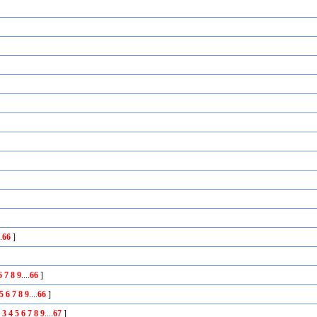
..
66
]
6
7
8
9
....
66
]
5
6
7
8
9
....
66
]
2
3
4
5
6
7
8
9
....
67
]