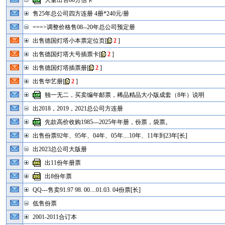
大量出售80分信卡
售25年总公司四方连册 4册*240元/册
===>调整价格售08--20年总公司预定册
出售德国灯塔小本票定位页
[
2
]
出售德国灯塔大号插票卡
[
2
]
出售德国灯塔插票册
[
2
]
出售华艺册
[
2
]
独一无二，买卖编年邮票，稀品精品大小版成套（8年）说明
出2018，2019，2021总公司方连册
先款高价收购1985---2025年年册，份票，袋票。
出售份票92年、95年、04年、05年....10年、11年到23年[长]
出2023总公司大版册
出11份年册票
出8份年票
QQ---售卖91.97 98. 00....01.03. 04份票[长]
低售份票
2001-2011合订本