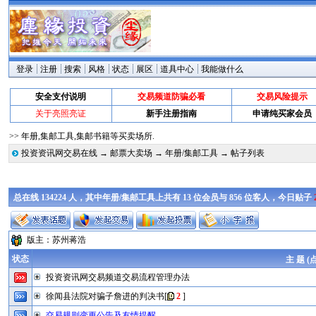
登录
注册
搜索
风格
状态
展区
道具中心
我能做什么
安全支付说明
交易频道防骗必看
交易风险提示
关于亮照亮证
新手注册指南
申请纯买家会员
>> 年册,集邮工具,集邮书籍等买卖场所.
投资资讯网交易在线
→
邮票大卖场
→
年册/集邮工具
→ 帖子列表
总在线 134224 人，其中年册/集邮工具上共有 13 位会员与 856 位客人，今日贴子
版主：
苏州蒋浩
状态
主 题 (
投资资讯网交易频道交易流程管理办法
徐闻县法院对骗子詹进的判决书
[
2
]
交易规则变更公告及友情提醒