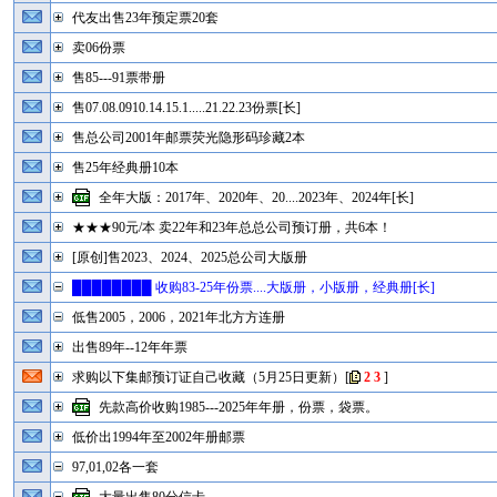
代友出售23年预定票20套
卖06份票
售85---91票带册
售07.08.0910.14.15.1.....21.22.23份票[长]
售总公司2001年邮票荧光隐形码珍藏2本
售25年经典册10本
全年大版：2017年、2020年、20....2023年、2024年[长]
★★★90元/本 卖22年和23年总总公司预订册，共6本！
[原创]售2023、2024、2025总公司大版册
████████ 收购83-25年份票....大版册，小版册，经典册[长]
低售2005，2006，2021年北方方连册
出售89年--12年年票
求购以下集邮预订证自己收藏（5月25日更新）
[
2
3
]
先款高价收购1985---2025年年册，份票，袋票。
低价出1994年至2002年册邮票
97,01,02各一套