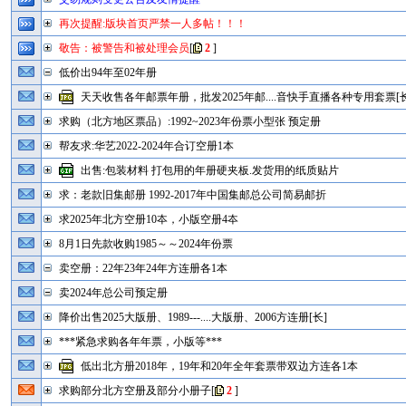
再次提醒:版块首页严禁一人多帖！！！
敬告：被警告和被处理会员
[
2
]
低价出94年至02年册
天天收售各年邮票年册，批发2025年邮....音快手直播各种专用套票[长
求购（北方地区票品）:1992~2023年份票小型张 预定册
帮友求:华艺2022-2024年合订空册1本
出售:包装材料 打包用的年册硬夹板.发货用的纸质贴片
求：老款旧集邮册 1992-2017年中国集邮总公司简易邮折
求2025年北方空册10夲，小版空册4夲
8月1日先款收购1985～～2024年份票
卖空册：22年23年24年方连册各1本
卖2024年总公司预定册
降价出售2025大版册、1989---....大版册、2006方连册[长]
***紧急求购各年年票，小版等***
低出北方册2018年，19年和20年全年套票带双边方连各1本
求购部分北方空册及部分小册子
[
2
]