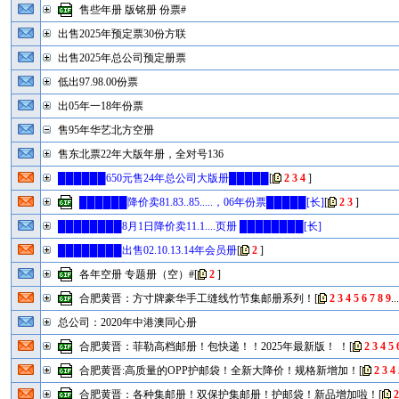
售些年册 版铭册 份票#
出售2025年预定票30份方联
出售2025年总公司预定册票
低出97.98.00份票
出05年一18年份票
售95年华艺北方空册
售东北票22年大版年册，全对号136
██████650元售24年总公司大版册█████
[
2
3
4
]
██████降价卖81.83..85.....，06年份票█████[长]
[
2
3
]
████████8月1日降价卖11.1....页册 ████████[长]
████████出售02.10.13.14年会员册
[
2
]
各年空册 专题册（空）#
[
2
]
合肥黄晋：方寸牌豪华手工缝线竹节集邮册系列！
[
2
3
4
5
6
7
8
9
..
总公司：2020年中港澳同心册
合肥黄晋：菲勒高档邮册！包快递！！2025年最新版！ ！
[
2
3
4
5
合肥黄晋:高质量的OPP护邮袋！全新大降价！规格新增加！
[
2
3
4
合肥黄晋：各种集邮册！双保护集邮册！护邮袋！新品增加啦！
[