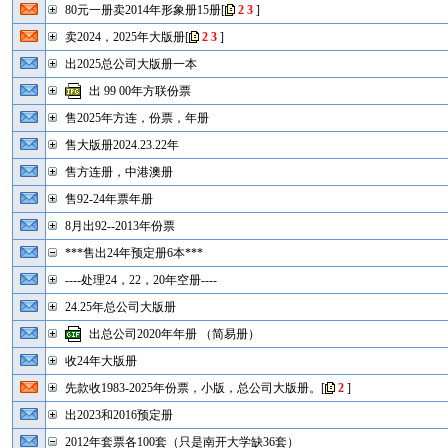
80元一册卖2014年形象册15册
[
2
3
]
卖2024，2025年大版册
[
2
3
]
出2025总公司大版册一本
出 99 00年方联份票
售2025年方连，份票，年册
售大版册2024.23.22年
售方连册，中港澳册
售92-24年票年册
8月出92--2013年份票
***售出24年预定册6本***
----处理24，22，20年空册----
24.25年总公司大版册
出总公司2020年年册 （简易册）
收24年大版册
先款收1983-2025年份票，小版，总公司大版册。
[
2
]
出2023和2016预定册
2012年套票各100套（只是南开大学缺36套）