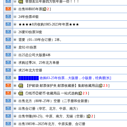
替朋友出年册四方联年册一些！！！
出售00和05年票
[
2
]
24年份票49套
★★★★8月收购1985-2023年年票★★★
26要93份票50套
需要（01--10年合订册）2本。
卖92-01份票
出25总公司大版册4本
求购过季24、25年北方单册
求25年北方空册
████████ 收购83-25年份票....大版册，小版册，经典册[长]
【护邮袋 邮票保护夹 邮票收藏册】集邮收藏用品
[
2
3
]
①纸币②硬币 收藏用品 一站式选购
[
2
3
]
出售北方（80年-25年）空册（二手册和全新册）
出售合订册（华艺、北方、中原、南方）
出售华隆(80-25)、中原、南方、无锡（空册）
[
2
]
出售1985年--2025年北方、中原实册、合订册