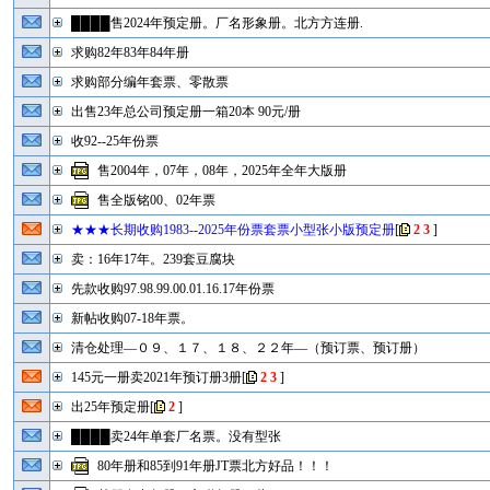
████售2024年预定册。厂名形象册。北方方连册.
求购82年83年84年册
求购部分编年套票、零散票
出售23年总公司预定册一箱20本 90元/册
收92--25年份票
售2004年，07年，08年，2025年全年大版册
售全版铭00、02年票
★★★长期收购1983--2025年份票套票小型张小版预定册
[
2
3
]
卖：16年17年。239套豆腐块
先款收购97.98.99.00.01.16.17年份票
新帖收购07-18年票。
清仓处理—０９、１７、１８、２２年—（预订票、预订册）
145元一册卖2021年预订册3册
[
2
3
]
出25年预定册
[
2
]
████卖24年单套厂名票。没有型张
80年册和85到91年册JT票北方好品！！！