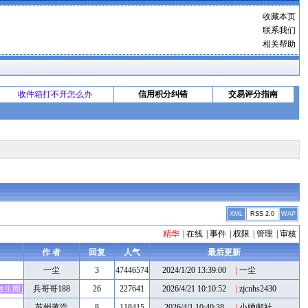
收藏本页
联系我们
相关帮助
收件箱打不开怎么办
信用积分纠错
交易评分指南
XML
RSS 2.0
WAP
精华
|
在线
|
事件
|
权限
|
管理
|
审核
作 者
回复
人气
最后更新
一尘
3
47446574
2024/1/20 13:39:00
|
一尘
救生圈]
兵哥哥188
26
227641
2026/4/21 10:10:52
|
zjcnhs2430
苏州蒋浩
8
118415
2026/4/1 10:40:38
|
小帅邮社