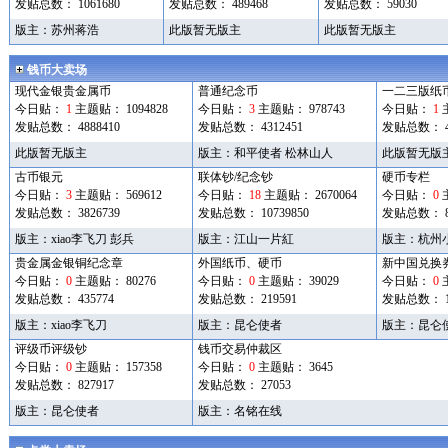
发贴总数： 1061680
发贴总数： 489468
发贴总数： 59030
版主：
苏州蒋浩
此版暂无版主
此版暂无版主
钱币大卖场
现代金银贵金属币
普通纪念币
一二三版纸
今日贴：
1
主题贴： 1094828
今日贴：
3
主题贴： 978743
今日贴：
1
发贴总数： 4888410
发贴总数： 4312451
发贴总数： 41
此版暂无版主
版主：
和平使者
松林山人
此版暂无版
古币银元
联体钞/纪念钞
硬币专栏
今日贴：
3
主题贴： 569612
今日贴：
18
主题贴： 2670064
今日贴：
0
发贴总数： 3826739
发贴总数： 10739850
发贴总数： 86
版主：
xiao李飞刀
彭兵
版主：
江山一片紅
版主：
杭州
贵金属金银铜纪念章
外国纸币、硬币
新中国兑换
今日贴：
0
主题贴： 80276
今日贴：
0
主题贴： 39029
今日贴：
0
发贴总数： 435774
发贴总数： 219591
发贴总数： 18
版主：
xiao李飞刀
版主：
昆仑使者
版主：
昆仑
评级币评级钞
钱币交易仲裁区
今日贴：
0
主题贴： 157358
今日贴：
0
主题贴： 3645
发贴总数： 827917
发贴总数： 27053
版主：
昆仑使者
版主：
名铭在线