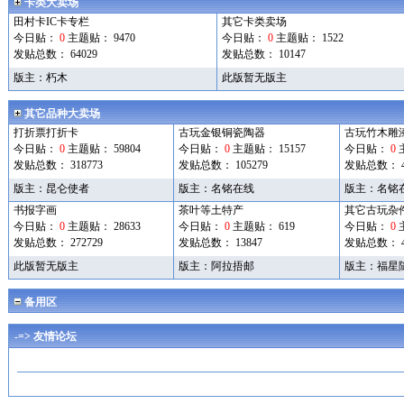
卡类大卖场
田村卡IC卡专栏
其它卡类卖场
今日贴：
0
主题贴： 9470
今日贴：
0
主题贴： 1522
发贴总数： 64029
发贴总数： 10147
版主：
朽木
此版暂无版主
其它品种大卖场
打折票打折卡
古玩金银铜瓷陶器
古玩竹木雕
今日贴：
0
主题贴： 59804
今日贴：
0
主题贴： 15157
今日贴：
0
发贴总数： 318773
发贴总数： 105279
发贴总数： 4
版主：
昆仑使者
版主：
名铭在线
版主：
名铭
书报字画
茶叶等土特产
其它古玩杂
今日贴：
0
主题贴： 28633
今日贴：
0
主题贴： 619
今日贴：
0
发贴总数： 272729
发贴总数： 13847
发贴总数： 42
此版暂无版主
版主：
阿拉捂邮
版主：
福星
备用区
-=> 友情论坛