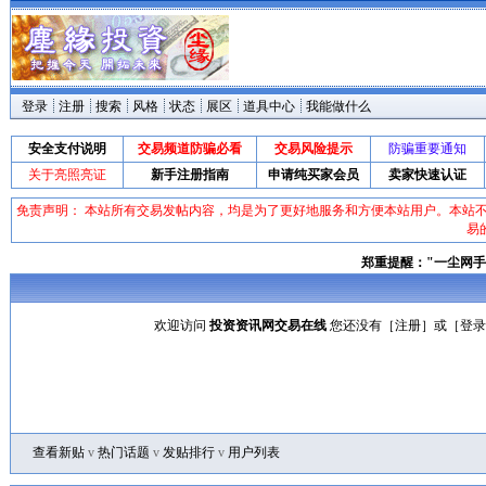
登录
注册
搜索
风格
状态
展区
道具中心
我能做什么
安全支付说明
交易频道防骗必看
交易风险提示
防骗重要通知
关于亮照亮证
新手注册指南
申请纯买家会员
卖家快速认证
免责声明： 本站所有交易发帖内容，均是为了更好地服务和方便本站用户。本站
易
郑重提醒："一尘网手
欢迎访问
投资资讯网交易在线
您还没有［
注册
］或［
登录
查看新贴
v
热门话题
v
发贴排行
v
用户列表