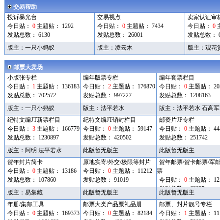
交易帮助
投诉暴光台
交易视点
卖家认证审
今日贴：
0
主题贴： 1292
今日贴：
0
主题贴： 7434
今日贴：
0
发贴总数： 6130
发贴总数： 26001
发贴总数： 
版主：
一只小蚂蚁
版主：
凌云木
版主：
观花
邮票大卖场
小版张专栏
编年版票专栏
编年套票栏目
今日贴：
1
主题贴： 136183
今日贴：
2
主题贴： 176870
今日贴：
0
主题贴： 203
发贴总数： 702572
发贴总数： 997227
发贴总数： 1208163
版主：
一只小蚂蚁
版主：
法平若水
版主：
法平若水
石高军
纪特文编JT新票栏目
纪特文编JT销封栏目
邮资片JP专栏
今日贴：
3
主题贴： 166779
今日贴：
0
主题贴： 59147
今日贴：
0
主题贴： 44
发贴总数： 1230897
发贴总数： 420502
发贴总数： 251742
版主：
阿明
法平若水
此版暂无版主
此版暂无版主
贺年封片简卡
原地实寄/外交/极限等封片
贺年邮票/贺卡邮票/军
今日贴：
0
主题贴： 13186
今日贴：
0
主题贴： 11212
票
发贴总数： 107860
发贴总数： 91019
今日贴：
0
主题贴： 12
发贴总数： 68025
版主：
易集藏
此版暂无版主
此版暂无版主
年册/集邮工具
邮票大类产品票礼品册
邮票、封片靓号专栏
今日贴：
0
主题贴： 169373
今日贴：
0
主题贴： 82184
今日贴：
1
主题贴： 11