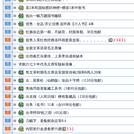
卖2本民国绘图封神榜+赠送1本中医书
低出一幅万建国书楹联
优售：全品 济公活佛 连环画【小人书】4本
红旗杂志第一期，不缺页，封面有裂。30元包邮
低售人美红色经典连环画套装盒装。。。。。。。。
[
2
3
4
5
]
全新文革语录毛主席像
出些曲艺兴唐传，上美李自成有缺本
求购六七十年代毛主席军版标准像，
售文革时期毛主席去安源宣传画2张和6伟人20张
出：迎客松（仙鹤版）珍品十字绣（1110元包邮）
售钱币投资集藏工具书（3本95元包邮）
出名报《人民日报》稀有集藏品（120元包邮）
出售《名书》11本（合计98元包邮）
出寻呼BP机三部（65元/部）
几幅字，老集邮杂志等8.4
內部发行金凌春梦六册
[
2
3
]