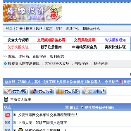
登录
注册
搜索
风格
状态
展区
道具中心
我能做什么
安全支付说明
交易频道防骗必看
交易风险提示
防骗重要通知
关于亮照亮证
新手注册指南
申请纯买家会员
卖家快速认证
>> 古籍、连环画、新旧字画、报刊杂志
投资资讯网交易在线
→
其它品种大卖场
→
书报字画
→ 帖子列表
总在线 173580 人，其中书报字画上共有 0 位会员与 450 位客人，今日贴子
0
[
显示
本版暂无版主
状态
主 题 (点
即可展开贴子列表)
投资资讯网交易频道交易流程管理办法
上海人美，79版三国演义连环画
珍稀经典的毛主席画册！！