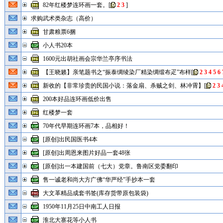
82年红楼梦连环画一套。
[
2
3
]
求购武术类杂志（高价）
甘肃粮票6捆
小人书20本
1600元出胡社画会宗华兰亭序书法
【王晓籁】亲笔题书之“振泰绸绫染厂精染绸缎布疋”布样
[
2
3
4
5
6
新收的【非常珍贵的民国小说：落金扇、杀贼之剑、林冲霄】
[
2
3
200本好品连环画低价出售
红楼梦一套
70年代早期连环画7本，品相好！
[原创]出民国医书4本
[原创]出周恩来图片好品一套48张
[原创]出一本建国前（七大）党章。鲁南区党委翻印
售一诚老和尚大方广佛“华严经”手抄本一套
大文革精品成套书签(库存货带原包装袋)
1950年11月25日中南工人日报
淮北大寨花等小人书