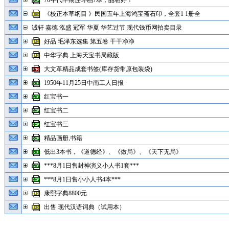
70年代早期连环画7本，品相好！
《校正本草纲目 》民国五年上海鸿宝斋石印，全套1 1册全
诚轩 嘉德 泓盛 冠军 华夏 华艺过节 现代钱币网拍卖目录
好品 毛泽东选集 第五卷 干干净净
中华字典 上海天宝书局藏版
大文革精品成套书签(库存货带原包装袋)
1950年11月25日中南工人日报
红宝书一
红宝书二
红宝书三
精品画册,书籍
低出3本书，《道德经》、《做局》、《天下无局》
***8月1日售封神演义小人书1套***
***8月1日售小小人书4本***
康熙字典8800元
出售 现代汉语词典（试用本）