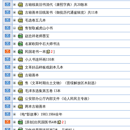
古籍线装旧书清代《康熙字典》共20散本
古籍善本旧线装书《御批历代通鉴辑览》共11本
毛选卷五几本
售智取威虎山小书
赵忠祥老师墨宝
名家欧阳中石大师书法
民国老书一本
[
2
]
小人书连环画110本
文革好品样板戏剧本几本
古籍善本
售《文革时期出土文物》《晋绥解放区木刻选》
毛泽东选集第五卷 13本
公安部办公厅内部文件《论人民民主专政》
两本古籍善本
《电*影故事》1983.1984全年
[原创]出民国医书4本
[
2
]