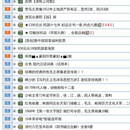
苏绣【清明上河图】
带毛主席像1952年土地房产所有证，贵州2张，四川4张
便宜出康熙【福】画
★1200元出 民国十七年 好品古书一套 内含六册
[
2
3
4
5
]
★ 巨幅丝织品《开国大典》，全新品相
[
2
]
[原创]新中国首套福利彩票
650元出18张民国老地契
闲章▆▲篆刻印章篆刻▲▆2枚
出售 现代汉语词典（试用本）
珍稀的经典特色毛主席像老宣传画！！
稀少的【马列主义毛泽东思想万岁】老铝宣传画牌！！
60.70年代人物，动物剪纸十二套
少有文革72年蓝字剥王，张，江，姚，四人帮画皮，资料
红色收藏，林彪同志在天安门城楼上，毛主....检阅百万文化大军，二幅
1968年【第一张大字报】炮打司令部，毛主席画像20幅
16本库存电*影版连环画
清代六艺堂木刻本《四书辅注合解》全套6册