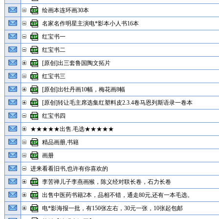
绘画本连环画30本
名家名作明星主演电*影本小人书16本
红宝书一
红宝书二
[原创]出三套鲁国陶文拓片
红宝书三
[原创]出牡丹画10幅，梅花画8幅
[原创]转让毛主席选集红塑料皮2.3.4卷马恩列斯语录一卷本
红宝书四
★★★★★出售.毛选★★★★★
精品画册,书籍
画册
进来看看旧书,也许有你喜欢的
李苦禅儿子李燕画猴，陈义经对联长卷，石力长卷
出售中医药书籍2本，品相不错，通走80元,还有一本毛选。
电*影海报一批，有150张左右，30元一张，10张起包邮