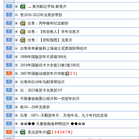
→ 黄河邮记手绘 邮资片
售2018-2022年兑奖折带折
出售：丙申猴年纪念邮折
出售：【衔谷救人】羊年兑奖片
出售：【灵蛇报恩】兑奖片
出售米奇家族和上海迪士尼度假区明信片
1998年国版贺年片原箱300元
2016年国版信卡大全套21枚5套100元
2007年国版动感贺年片90套
[
2
3
]
出售80分26年马邮资明信片
出：2023兔贺卡兑奖折5个
不限量收购爱心错片和一些贺年封片
收16—26年兑奖折
出售：HP1--天鹅贺年片，天地牛马，九十年代纪念张
〓〓◆◆ 大量收购各种明信片 ◆◆〓〓
卖点贺年片
[
2
3
4
5
6
7
8
]