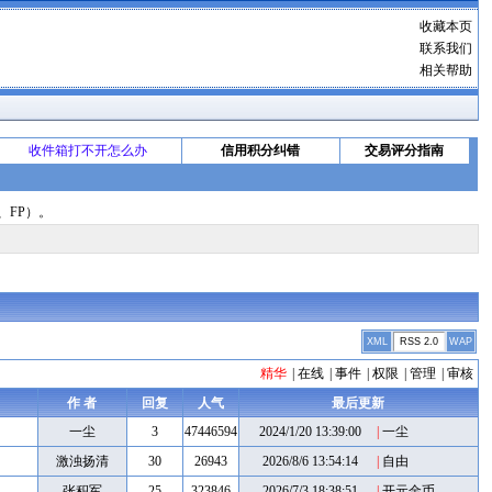
收藏本页
联系我们
相关帮助
收件箱打不开怎么办
信用积分纠错
交易评分指南
、FP）。
XML
RSS 2.0
WAP
精华
|
在线
|
事件
|
权限
|
管理
|
审核
作 者
回复
人气
最后更新
一尘
3
47446594
2024/1/20 13:39:00
|
一尘
激浊扬清
30
26943
2026/8/6 13:54:14
|
自由
张积军
25
323846
2026/7/3 18:38:51
|
开元金币