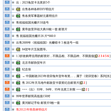
出：2023兔贺卡兑奖折5个
出售各种各样DIY明信片
售各类军事题材元素明信片
售祝福祖国光栅片10连号
黄帝故里拜祖大典10枚一套 邮资片
售 祝福祖国光栅片26 片*660.0
出售2009年《祝福祖国》光栅错卡 5 枚连号一组
84贺年片五鼠图等。
1.3折收购寄信用的邮资封，不限品相、不限品种、不限面值
[
2
3
4
5
6
]
北京市邮协贺年片
纪念张
→ 中国邮政2023年癸卯兔年贺年有奖....，属于《癸卯贺春》系列[长
售 2012年天马地牛邮政贺卡获奖纪念邮资片
[
2
]
===《出》 93年、94年、95年兑奖三剑客 ===
[
2
]
99年世界邮简高低值150对
黄河邮记手绘 邮资片9枚一套
售20121年韩美林明信片