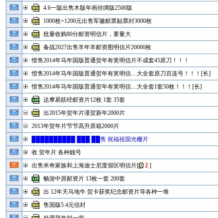
4.6一版出售木版年画丝绸版2500版
1000枚=1200元出售军徽邮票贴票封3000枚
批量收购80分邮资明信片，要量大
备战2027出售羊年羊邮资图明信片20000枚
惜售2014年马年国版普通贺年有奖明信片不成套45原刀！！！
惜售2014年马年国版普通贺年有奖明信....大全套原刀百连号！！！[长]
惜售2014年马年国版普通贺年有奖明信....大全套1套50枚！！！[长]
达摩易筋经邮资片12枚 1套 35套
出2015年贺年片谨贺新年2000片
2013年贺年片节节高升原箱2000片
██████████ ███ ██售 祝福祖国光栅片
收 贺年片 各种靓号
出售米奇家族和上海迪士尼度假区明信片
[
2
]
畅游中原邮资片 13枚一套 200套
出 12年天马地牛 贺卡获奖纪念邮资片等各种一堆
售国版5.4元信封