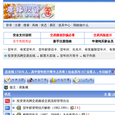
登录
注册
搜索
风格
状态
展区
道具中心
我能做什么
安全支付说明
交易频道防骗必看
交易风险提示
关于亮照亮证
新手注册指南
申请纯买家会员
>> 贺年片、有奖贺年片、贺年邮资信卡、贺年封、生肖片、有奖极限贺年片、有奖特
投资资讯网交易在线
→
邮票大卖场
→
贺年封片简卡
→ 帖子列表
总在线 175676 人，其中贺年封片简卡上共有 1 位会员与 317 位客人，今日贴子
0
版主：
易集藏
状态
主 题 (
投资资讯网交易频道交易流程管理办法
贺年邮资明信片解析（1982-1991）
[
2
3
]
极限贺年片（1997---2000年）大全套简介！
[
2
]