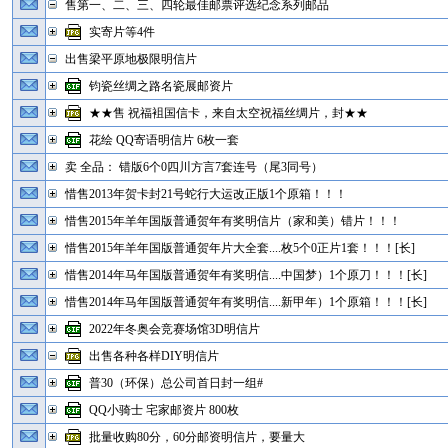
售第一、二、三、四轮最佳邮票评选纪念系列邮品
实寄片等4件
出售梁平原地极限明信片
钧瓷丝绸之路名瓷展邮资片
★★售 祝福袓国信卡，来自太空祝福丝绸片，封★★
花绘 QQ寄语明信片 6枚一套
卖 全品： 错版6个0四川方言7套连号（尾3同号）
惜售2013年贺卡封21号蛇行大运改正版1个原箱！！！
惜售2015年羊年国版普通贺年有奖明信片（家和美）错片！！！
惜售2015年羊年国版普通贺年片大全套....枚5个0正片1套！！！[长]
惜售2014年马年国版普通贺年有奖明信....中国梦）1个原刀！！！[长]
惜售2014年马年国版普通贺年有奖明信....新甲年）1个原箱！！！[长]
2022年冬奥会竞赛场馆3D明信片
出售各种各样DIY明信片
普30（环保）总公司首日封一组#
QQ小骑士 宅家邮资片 800枚
批量收购80分，60分邮资明信片，要量大