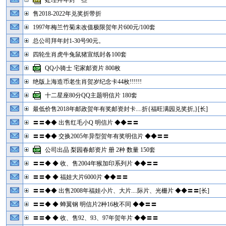
处理拜年封一些
售2018-2022年兑奖折带折
1997年梅兰竹菊未改值极限贺年片600元/100套
总公司拜年封1-30号90元。
四轮生肖虎牛兔鼠猪宣纸封各100套
QQ小骑士 宅家邮资片 800枚
绝版上海造币老生肖贺岁纪念卡44枚!!!!!!
十二星座80分QQ主题明信片 180套
最低价售2018年邮政贺年有奖邮资封卡....折{福旺满园兑奖折,}[长]
〓〓◆◆ 出售红毛小Q 明信片 ◆◆〓〓
〓〓◆◆ 交换2005年异型贺年有奖明信片 ◆◆〓〓
公司出品 梨园春邮资片 册 2种 数量 150套
〓〓◆ ◆ 收、售2004年猴加印系列片 ◆◆〓〓
〓〓◆ ◆ 福娃大片6000片 ◆◆〓〓
〓〓◆◆ 出售2008年福娃小片、大片....际片、光栅片 ◆◆〓〓[长]
〓〓◆ ◆ 蝉翼钢 明信片2种16枚不同 ◆◆〓〓
〓〓◆ ◆ 收、售92、93、97年贺年片 ◆◆〓〓