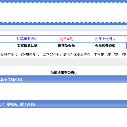
防骗重要通知
交易规则
如何上传图片
卖家快速认证
推荐新会员
会员续费通知
种贺年片、CK组贺年片、其它贺年封片简卡在线交易平台（不含JP、JF、TP、YP
当前还未有公告
()
[
显示详细列表
]
点
即可展开贴子列表)