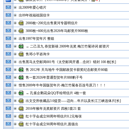
出2009年爱心错片
出09年祝福祖国信卡
2000枚=200元出售黄河专题明信片
3000枚=600元出售2026年马邮资片9000枚
出售1997年贺年片 整箱
→ 二己丑九 恭贺新禧 2009年兑奖 梅兰竹菊诗词 邮资片
售邓小平咨询卡
出售黑马太空邮局001号《太空邮局开通....念封》错封 100 枚[长]
售 2012年 天马地牛 中国邮政贺卡获奖纪念邮资片60箱
售一套2026年普通型贺年片888豹子号
惜售2009年牛年国版贺年片-梅兰竹菊各百连号原刀！！！
→ 孔雀企鹅花朵QQ手绘明信片 4枚一套
出文交所收藏品3.0提货-----迈向....年片以及长江三峡连体片[长]
2016年猴年兑奖邮资片 四枚1套21 套
红十字会成立90周年明信片0.2元每张
红十字会成立90周年明信片,面值出