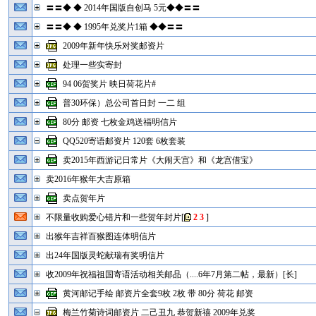
〓〓◆ ◆ 2014年国版自创马 5元◆◆〓〓
〓〓◆ ◆ 1995年兑奖片1箱 ◆◆〓〓
2009年新年快乐对奖邮资片
处理一些实寄封
94 06贺奖片 映日荷花片#
普30环保）总公司首日封 一二 组
80分 邮资 七枚金鸡送福明信片
QQ520寄语邮资片 120套 6枚套装
卖2015年西游记日常片《大闹天宫》和《龙宫借宝》
卖2016年猴年大吉原箱
卖点贺年片
不限量收购爱心错片和一些贺年封片
[
2
3
]
出猴年吉祥百猴图连体明信片
出24年国版灵蛇献瑞有奖明信片
收2009年祝福祖国寄语活动相关邮品（....6年7月第二帖，最新）[长]
黄河邮记手绘 邮资片全套9枚 2枚 带 80分 荷花 邮资
梅兰竹菊诗词邮资片 二己丑九 恭贺新禧 2009年兑奖