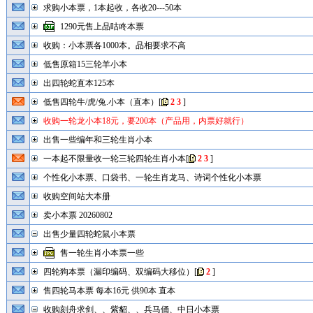
求购小本票，1本起收，各收20---50本
1290元售上品咕咚本票
收购：小本票各1000本。品相要求不高
低售原箱15三轮羊小本
出四轮蛇直本125本
低售四轮牛/虎/兔.小本（直本）
[
2
3
]
收购一轮龙小本18元，要200本（产品用，内票好就行）
出售一些编年和三轮生肖小本
一本起不限量收一轮三轮四轮生肖小本
[
2
3
]
个性化小本票、口袋书、一轮生肖龙马、诗词个性化小本票
收购空间站大本册
卖小本票 20260802
出售少量四轮蛇鼠小本票
售一轮生肖小本票一些
四轮狗本票（漏印编码、双编码大移位）
[
2
]
售四轮马本票 每本16元 供90本 直本
收购刻舟求剑、、紫貂、、兵马俑、中日小本票