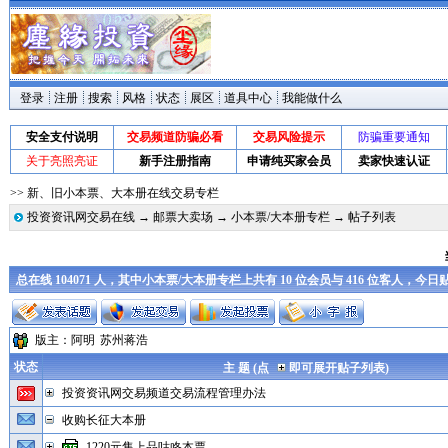
登录
注册
搜索
风格
状态
展区
道具中心
我能做什么
安全支付说明
交易频道防骗必看
交易风险提示
防骗重要通知
关于亮照亮证
新手注册指南
申请纯买家会员
卖家快速认证
>> 新、旧小本票、大本册在线交易专栏
投资资讯网交易在线
→
邮票大卖场
→
小本票/大本册专栏
→ 帖子列表
总在线 104071 人，其中小本票/大本册专栏上共有 10 位会员与 416 位客人，今日
版主：
阿明
苏州蒋浩
状态
主 题 (点
即可展开贴子列表)
投资资讯网交易频道交易流程管理办法
收购长征大本册
1220元售上品咕咚本票