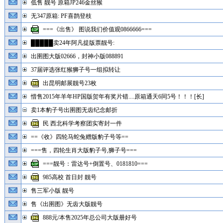
低售 靓号 原箱JP246金丝猴
无347原箱: PF喜鹊登枝
===《出售》 图说我们价值观0866666===
█████卖24年阿凡提版票靓号:
出圉图大版02666，封神小版088891
37届评选张红猴狮子号一组拟转让
出昆明邮展靓号23枚
惜售2015年羊年HP国版贺年有奖片错....原箱通天6同5号！！！[长]
卖1本豹子号出圉图无齿纪念邮折
民 西北科学考察团实寄封一件
==《收》四轮马蛇兔赠版豹子号等==
===售，四轮生肖大版豹子号,狮子号===
===靓号：雷达号+倒置号、0181810===
985高校 首日封 靓号
售三军小版 靓号
售《出圉图》无齿大版靓号
888元/本售2025年总公司大版册好号