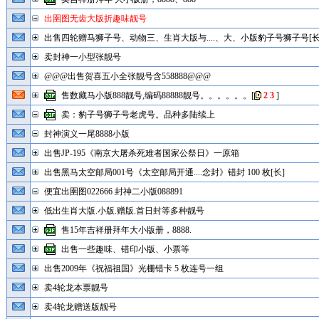
出圉图无齿大版折趣味靓号
出售四轮赠马狮子号、动物三、生肖大版与....、大、小版豹子号狮子号[长
卖封神一小型张靓号
@@@出售贺喜五小全张靓号含558888@@@
售数藏马小版888靓号,编码88888靓号。。。。。。
[
2
3
]
卖：豹子号狮子号老虎号。品种多陆续上
封神演义一尾8888小版
出售JP-195《南京大屠杀死难者国家公祭日》一原箱
出售黑马太空邮局001号《太空邮局开通....念封》错封 100 枚[长]
便宜出圉图022666 封神二小版088891
低出生肖大版.小版.赠版.首日封等多种靓号
售15年吉祥册拜年大小版册，8888.
出售一些趣味、错印小版、小票等
出售2009年《祝福祖国》光栅错卡 5 枚连号一组
卖4轮龙本票靓号
卖4轮龙赠送版靓号