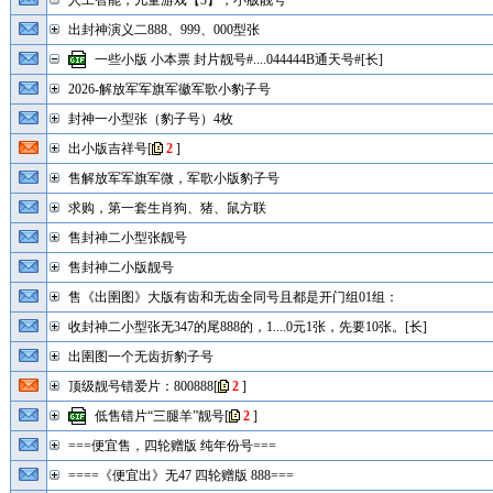
人工智能，儿童游戏【3】，小版靓号
出封神演义二888、999、000型张
一些小版 小本票 封片靓号#....044444B通天号#[长]
2026-解放军军旗军徽军歌小豹子号
封神一小型张（豹子号）4枚
出小版吉祥号
[
2
]
售解放军军旗军微，军歌小版豹子号
求购，第一套生肖狗、猪、鼠方联
售封神二小型张靓号
售封神二小版靓号
售《出圉图》大版有齿和无齿全同号且都是开门组01组：
收封神二小型张无347的尾888的，1....0元1张，先要10张。[长]
出圉图一个无齿折豹子号
顶级靓号错爱片：800888
[
2
]
低售错片“三腿羊”靓号
[
2
]
===便宜售，四轮赠版 纯年份号===
====《便宜出》无47 四轮赠版 888===