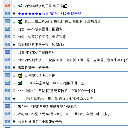
四轮猴赠版豹子号.狮子号
[
2
]
★★★★★★★出售 2022年大版册 尾号88
长江三峡工程.截流 原地封 首日 极限封 王虎鸣设计
出售25年小版倒置号、圆圆号
出售一些双联豹子号、倒置号等
沿着邮路看中国一枚（0042315）
出售四轮龙小本票好号码
出售四轮鸡大版、三轮猴大版、龙大版（倒....号、扁担号、老虎头等）[长
售双联狮子、豹子号
出售靓号清明上河图
==2022年空间站、10.16小版豹子号一些==
===《低出》 四轮 同冠 无47豹子.... 000-999===[长]
===《收》四轮马、蛇、兔 赠版无47尾号5555等等===
售2026-11解放军军旗军徽军歌小版靓号
收封神二小型张无347尾888的，70....0元1张。各要10张。[长]
出售封神演义二小型张豹子号