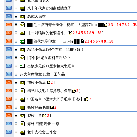
老式全铝锁头
八十年代库存湖南醴陵盘子
老式大檐帽
██ 毛主席石膏全身像—视察—大型高74cm ██
[
2
3
4
5
6
7
8
9
....
58
【一对狼狗的老铜摆件】
[
2
3
4
5
6
7
8
9
....
58
]
██ 清代水晶印章——17.74g ██
[
2
3
4
5
6
7
8
9
....
58
]
精品小像章180个左右，品相很好！
[原创]出老红塑料章料89个
出极少见的11厘米超大瓷毛章
超大主席像章 13枚，工艺品
70枚小像章
[
2
]
精品44枚毛主席异形小像章
[
2
]
中国名章16厘米大挥手毛章【3枚】
[
2
]
86枚好品毛章
[
2
]
42枚毛章
[
2
]
海外 回流 观音 一尊
老牛皮枪套三件套