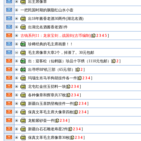
出主席像章
一把民国时期的胭脂红山水小壶
出18年酱香老酒30两件(湖北名酒)
出湖北名酒酱香老酒1件
古钱系列11：龙泉宝剑，战国剑(古币编制)
[
2
3
4
5
]
珍稀经典的毛主席画册！！
毛主席像章大章2个，掉漆了。30元包邮
出：迎客松（仙鹤版）珍品十字绣（1110元包邮）
[
2
]
出寻呼BP机三部（65元/部）
[
2
]
玛瑙生肖马羊狗胡挂件各一件
[
2
3
4
]
北屯红金丝玉切料一块
[
2
3
4
]
各种像章和辉章共37枚
[
2
3
4
]
新疆白玉喜鹊登梅挂件一件
[
2
3
4
]
保真文革毛主席大像章四枚
[
2
3
4
]
龙船紫砂壶一件
[
2
3
4
]
新疆白石石雕老寿星2件
[
2
3
4
]
保真文革毛主席像章30枚
[
2
3
4
]