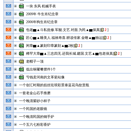
一块 东风 机械手表
2009年 牛生肖纪念章
2006年狗生肖纪念章
包老▆▲斗私批修.军舰.文艺.对面.为民▲▆保真
[
2
]
匠心▆▲睡美人.福禄寿喜.耕读传家.金蟾▲▆独运
[
2
]
闲章▆▲篆刻印章篆刻▲▆2枚
[
2
]
稀罕大章▆▲三忠四无.还我长城.建国.文艺▲▆包老保真
[
2
]
老帽子一顶
低出铜饕餮摆件1个
亏钱卖河南的文革瓷站像
一个创汇时期的掐丝珐琅彩景泰蓝花鸟纹赏瓶
一套老金山石手推磨
一个晚清紫砂小杯子
一个民国的老眼镜
一个晚清民国的铜手炉
一个五六七粉彩香炉