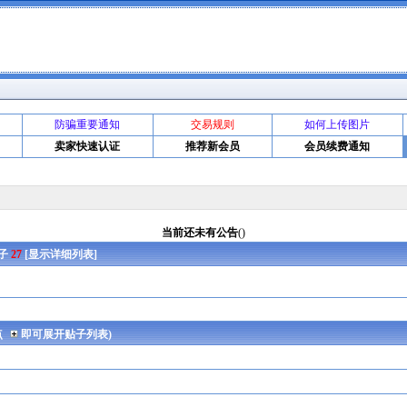
防骗重要通知
交易规则
如何上传图片
卖家快速认证
推荐新会员
会员续费通知
当前还未有公告
()
贴子
27
[
显示详细列表
]
点
即可展开贴子列表)