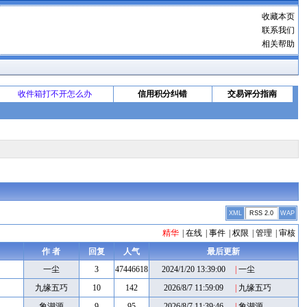
收藏本页
联系我们
相关帮助
收件箱打不开怎么办
信用积分纠错
交易评分指南
XML
RSS 2.0
WAP
精华
|
在线
|
事件
|
权限
|
管理
|
审核
作 者
回复
人气
最后更新
一尘
3
47446618
2024/1/20 13:39:00
|
一尘
九缘五巧
10
142
2026/8/7 11:59:09
|
九缘五巧
象湖源
9
95
2026/8/7 11:39:46
|
象湖源