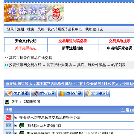
登录
注册
搜索
风格
状态
展区
道具中心
我能做什么
安全支付说明
交易频道防骗必看
交易风险提示
关于亮照亮证
新手注册指南
申请纯买家会员
>> 其它古玩杂件藏品在线交易
投资资讯网交易在线
→
其它品种大卖场
→
其它古玩杂件藏品
→ 帖子列表
总在线 193279 人，其中其它古玩杂件藏品上共有 1 位会员与 614 位客人，今日
版主：
福星随缘阁
状态
主 题 (
投资资讯网交易频道交易流程管理办法
[原创]出两对老铜门首
售文革景德镇毛主席诗词瓷章60MM以上26枚和座牌4枚