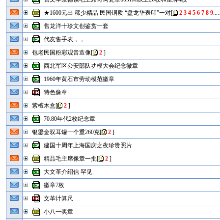
★1600元出 稀少精品 民国铜质 “盘龙华表印”一对
[
2
3
4
5
6
7
8
9
....
售龙洋十珍文创鉴赏一套
代友售手表，，
包老民国粉彩观音造像
[
2
]
西北军区公安部队功模大会纪念徽章
1960年黄石市劳动模范徽章
特色像章
紫檀木盒
[
2
]
70.80年代2枚纪念章
银鎏金双耳罐一个重260克
[
2
]
建国十周年上海国庆之夜珍贵照片
精品毛主席像章一批
[
2
]
大文革介绍信 罕见
徽章7枚
文革计算尺
小八一奖章