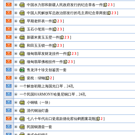
中国水力部和新疆人民政府发行的纪念章各一件
[
2
3
]
中国人民解放军总政治部发行的毛主席纪念章两套
[
2
3
]
早期老怀表一件
[
2
3
]
玉石小笔筒一件
[
2
3
]
新疆米黄玉玉壁一件
[
2
3
]
和田玉玉锁一件
[
2
3
]
缅甸翡翠发财龙挂件一件
[
2
3
]
缅甸翡翠佛相挂件一件
[
2
3
]
售龙洋十珍文创鉴赏一套
瓷枕：绿蚰
[
2
]
一个解放初期上海国光口琴，24孔
一个民国HARMONY哈曼尼铜口琴，24孔
小铜镜（一块）
清代铜油灯盏
七八十年代出口瓷底款德化窑仙鹤图案花瓶
[
2
]
民国铜酒壶一套