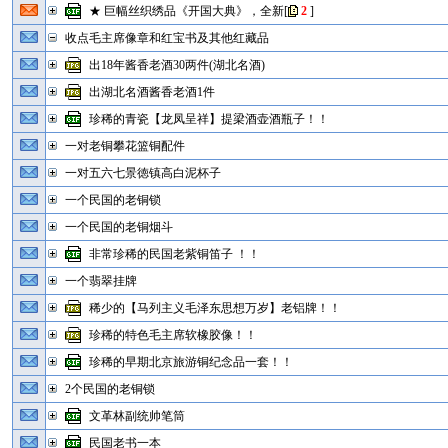
★ 巨幅丝织绣品《开国大典》，全新
[
2
]
收点毛主席像章和红宝书及其他红藏品
出18年酱香老酒30两件(湖北名酒)
出湖北名酒酱香老酒1件
珍稀的青瓷【龙凤呈祥】提梁酒壶酒瓶子！！
一对老铜攀花篮铜配件
一对五六七景徳镇高白泥杯子
一个民国的老铜锁
一个民国的老铜烟斗
非常珍稀的民国老紫铜笛子 ！！
一个翡翠挂牌
稀少的【马列主义毛泽东思想万岁】老铝牌！！
珍稀的特色毛主席软橡胶像！！
珍稀的早期北京旅游铜纪念品一套！！
2个民国的老铜锁
文革林副统帅笔筒
民国老书一本