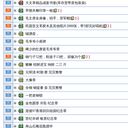
大文革精品成套书签(库存货带原包装袋)
早期木雕印章一枚
[
2
]
毛主席全身像，招手，背军帽
[
2
]
民国至文革胶木及其他唱片2000张，带5部完好唱机
[
2
]
锡酒壶，
毛爷爷小座牌
稀少的红唐瓷毛爷爷章
铜勺子52把，鞋拔子13把， 箭镞26个
[
2
]
貔貅 招财进宝 纳财 二三 斤
元明清 时期 罄 完完整整
大像章
全铜 铜提量 壶 完完整整
一把老铜锁
金色圆形 吊坠 纪念章
迎接97香港回归祖国纪念章
世纪丰碑 银质纪念章
寿山石雕花瓶摆件