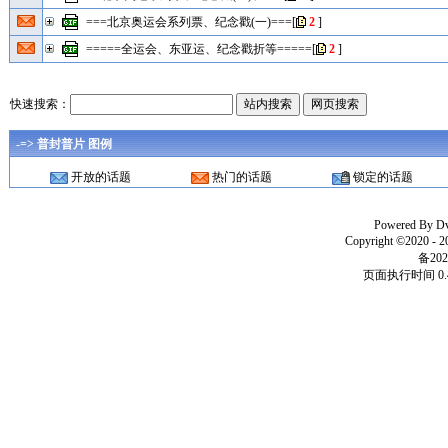
===北京奥运会系列票、纪念戳(一)===
[
2
]
=====全运会、东亚运、纪念戳折等=====
[
2
]
快速搜索：
-=> 普封普片 图例
开放的话题
热门的话题
锁定的话题
Powered By
D
Copyright ©2020 - 
备202
页面执行时间 0.4