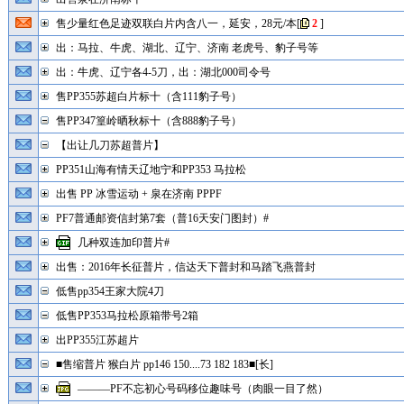
售少量红色足迹双联白片内含八一，延安，28元/本
[
2
]
出：马拉、牛虎、湖北、辽宁、济南 老虎号、豹子号等
出：牛虎、辽宁各4-5刀，出：湖北000司令号
售PP355苏超白片标十（含111豹子号）
售PP347篁岭晒秋标十（含888豹子号）
【出让几刀苏超普片】
PP351山海有情天辽地宁和PP353 马拉松
出售 PP 冰雪运动 + 泉在济南 PPPF
PF7普通邮资信封第7套（普16天安门图封）#
几种双连加印普片#
出售：2016年长征普片，信达天下普封和马踏飞燕普封
低售pp354王家大院4刀
低售PP353马拉松原箱带号2箱
出PP355江苏超片
■售缩普片 猴白片 pp146 150....73 182 183■[长]
———PF不忘初心号码移位趣味号（肉眼一目了然）