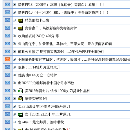
惜售PP18（2000年）及29（九运会）等普白片原箱！！！
惜售PF10（十七孔桥）和15（古隆中）等普白封原箱！！！
精美邮戳卡出售
卖警察日，高铁彩色邮资标签封片
收购邮资封 240分 420分 等
售山海辽宁、知音湖北、马拉松、王家大院、泉在济南各60套
邮政公司预订 现打折零售2016--....5年代号PP.PF全套[长]
不限量长期收购首日封，丝绸封，极限片，....各种纪念封盖销票纪念张[长
低售：PP14牡丹片原箱未开
优惠 出0399万众一心错片
出2023PP沿着邮路看中国小司令25枚
卖2016年普封片.信卡 1000枚 刀货 8个 品种
缩普实寄等4件
卖PP山海辽宁.济南片6同靓号原刀
卖【20.21.22.23】年PP片原刀.
售24年PP最北邮局、篁岭晒秋