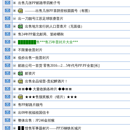
出售几张PP邮路带四豹子号
———出售几张PF喜鹊登枝圆圆号（有图）
出一刀靓号江苏足球联赛普片
出售地方发行的人口普查片（无面值）
售24年PP最北邮局、篁岭晒秋
███████售***售25年普封片大全***
不限量收普封片
低价出售一批普封片
邮政公司一首货 零售2016---2....5年代号PP.PF全套[长]
邮资片
出售全品缩普-贵妃醉酒片！
〓〓◆◆ 大量收购各种片 ◆◆〓〓
★★★售颁奖猴片（错片）★★★
售PP邮路片靓号
出09年祝福祖国信卡
整体出售：JP246金丝猴
█ █ 惜售军事题材片——PP35钢铁长城片