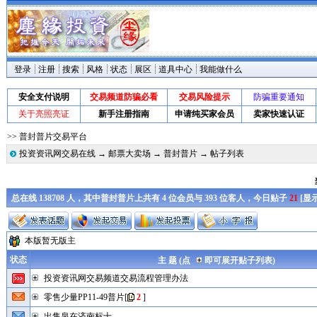
登录
注册
搜索
风格
状态
展区
道具中心
我能做什么
安全支付说明
交易频道防骗必看
交易风险提示
防骗重要通知
关于亮照亮证
新手注册指南
申请纯买家会员
卖家快速认证
>> 普封普片交易平台
投资资讯网交易在线
→
邮票大卖场
→
普封普片
→ 帖子列表
总在线 138708 人，其中普封普片上共有 4 位会员与 393 位客人，今日贴子
21
[
显
本版暂无版主
状态
主 题 (点
即可展开贴子列表)
投资资讯网交易频道交易流程管理办法
零售少量PP11-49普片
[
2
]
出售泉在济南标十