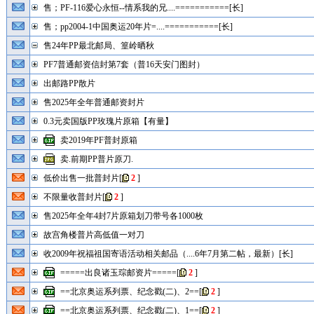
售；PF-116爱心永恒--情系我的兄....===========[长]
售；pp2004-1中国奥运20年片=....===========[长]
售24年PP最北邮局、篁岭晒秋
PF7普通邮资信封第7套（普16天安门图封）
出邮路PP散片
售2025年全年普通邮资封片
0.3元卖国版PP玫瑰片原箱【有量】
卖2019年PF普封原箱
卖.前期PP普片原刀.
低价出售一批普封片
[
2
]
不限量收普封片
[
2
]
售2025年全年4封7片原箱划刀带号各1000枚
故宫角楼普片高低值一对刀
收2009年祝福祖国寄语活动相关邮品（....6年7月第二帖，最新）[长]
=====出良诸玉琮邮资片=====
[
2
]
==北京奥运系列票、纪念戳(二)、2==
[
2
]
==北京奥运系列票、纪念戳(二)、1==
[
2
]