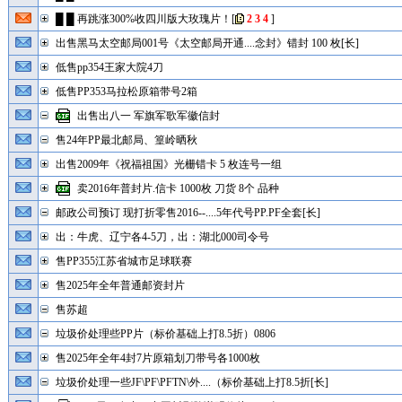
█ █ 再跳涨300%收四川版大玫瑰片！
[
2
3
4
]
出售黑马太空邮局001号《太空邮局开通....念封》错封 100 枚[长]
低售pp354王家大院4刀
低售PP353马拉松原箱带号2箱
出售出八一 军旗军歌军徽信封
售24年PP最北邮局、篁岭晒秋
出售2009年《祝福祖国》光栅错卡 5 枚连号一组
卖2016年普封片.信卡 1000枚 刀货 8个 品种
邮政公司预订 现打折零售2016--....5年代号PP.PF全套[长]
出：牛虎、辽宁各4-5刀，出：湖北000司令号
售PP355江苏省城市足球联赛
售2025年全年普通邮资封片
售苏超
垃圾价处理些PP片（标价基础上打8.5折）0806
售2025年全年4封7片原箱划刀带号各1000枚
垃圾价处理一些JF\PF\PFTN\外....（标价基础上打8.5折[长]