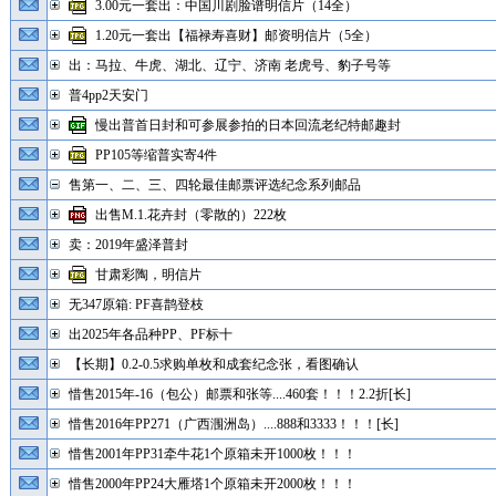
3.00元一套出：中国川剧脸谱明信片（14全）
1.20元一套出【福禄寿喜财】邮资明信片（5全）
出：马拉、牛虎、湖北、辽宁、济南 老虎号、豹子号等
普4pp2天安门
慢出普首日封和可参展参拍的日本回流老纪特邮趣封
PP105等缩普实寄4件
售第一、二、三、四轮最佳邮票评选纪念系列邮品
出售M.1.花卉封（零散的）222枚
卖：2019年盛泽普封
甘肃彩陶，明信片
无347原箱: PF喜鹊登枝
出2025年各品种PP、PF标十
【长期】0.2-0.5求购单枚和成套纪念张，看图确认
惜售2015年-16（包公）邮票和张等....460套！！！2.2折[长]
惜售2016年PP271（广西涠洲岛）....888和3333！！！[长]
惜售2001年PP31牵牛花1个原箱未开1000枚！！！
惜售2000年PP24大雁塔1个原箱未开2000枚！！！