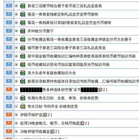
新老三花硬币组合册子套币老三花礼品盒套装
菊花一角卷套独家定制礼品盒空盒带币都有
菊花一角独家设计高端9卷套装礼品盒空盒代币都有
求80枚分币册子
分币收藏盒菊花一角收藏盒新老三花收藏盒评级盒分币大全册子
辅币册子新老三花组合册子新老三花礼品皮质盒
新中国金银币收藏知识汇编特种票劵债券国库券纸币硬币知识书籍
纸币收藏知识荧光币知识篇第四版荧光币知识书籍
袁大头各年各版收藏知识大全
邮票目录邮票特色版张目录知识书纸币收藏....汇编书籍币收藏知识书
████████售各种连体钞空册’证书██████
[
2
]
长期出售生日钞、全套、单张、价格有优势
售生日钞 号码齐全 价格有优势
评级币保护盒
[
2
]
处理24格放银元。银币。古钱币拖盘
[
2
]
20枚评级币收藏盒
[
2
]