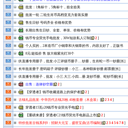
批发：1角标十，5角标十，拾全拾美
批发一轮 二轮生肖币高档亚克力套装实册
售生日钞 号码齐全 价格有优势
长期出售生日钞、全套、单张、价格有优势
钱币专业荧光手电批发，30W短款私人订制
[
2
]
个人买的，2本造币厂小铜章和大铜章的书，内容太好了，正版书
8元/超低价 售 放大镜紫光灯30个
供直播专用册子，批发:小三评级币册子.....钞册，生肖蛇一币一钞册[长]
长年批发册子.密码箱子.评级钞册：小三.....各种联体钞册.邮票册[长]
供直播专用册子，批发：小三.大三.小四....册.龙钞币册、蛇钞币册[长]
出售：连体钞空册
[
2
]
【穿透者】钱币收藏道路上的保护者
[
2
]
古钱礼品批发: 中华历代古钱20枚.40枚套册（木盒装）
[
2
3
4
]
穿透者15瓦c20钱币专业荧光手电
[
2
]
【重磅来袭】穿透者C21钱币荧光手电新品上市
[
2
]
特价批发古钱系列9：招财大元宝，盛世宝鼎(古币编制)
[
2
3
4
5
6
7
8
]