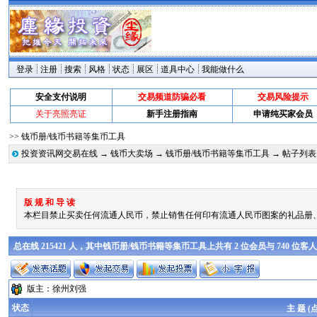
登录
注册
搜索
风格
状态
展区
道具中心
我能做什么
安全支付说明
交易频道防骗必看
交易风险提示
关于亮照亮证
新手注册指南
申请纯买家会员
>> 钱币册/钱币书籍等集币工具
投资资讯网交易在线
→
钱币大卖场
→
钱币册/钱币书籍等集币工具
→ 帖子列表
版 规 和 导 读
本栏目禁止买卖任何流通人民币，禁止销售任何印有流通人民币图案的礼品册
总在线 215421 人，其中钱币册/钱币书籍等集币工具上共有 2 位会员与 740 位
版主：
徐州刘强
状态
主 题 (