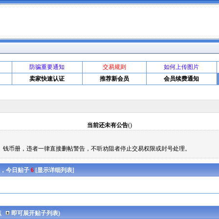
防骗重要通知
交易规则
如何上传图片
卖家快速认证
推荐新会员
会员续费通知
当前还未有公告
()
、钱币册，违者一律直接删帖警告，不听劝阻者停止交易权限或封号处理。
客人，今日贴子
6
[
显示详细列表
]
点
即可展开贴子列表)