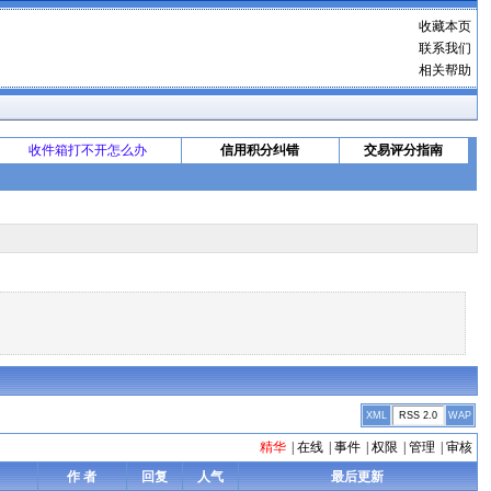
收藏本页
联系我们
相关帮助
收件箱打不开怎么办
信用积分纠错
交易评分指南
XML
RSS 2.0
WAP
精华
|
在线
|
事件
|
权限
|
管理
|
审核
作 者
回复
人气
最后更新