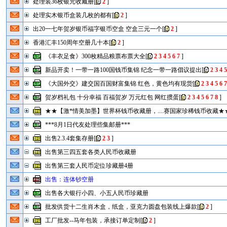
处理装36枚银元收藏册
[
2
]
处理实木银币盒装几枚的都有
[
2
]
出20一七年贺岁银币福字银币空盒 空盒三元一个
[
2
]
香港汇丰150周年空册几十本
[
2
]
《丰衣足食》300枚精品粮票布票大全
[
2
3
4
5
6
7
]
新品开卖！一带一路100国钱币集锦 纪念一带一路倡议提出
[
2
3
4
《大国外交》建交国百国财富集锦 红色，黄色均有现货
[
2
3
4
5
6
贺岁档礼包 十分幸福 百福贺岁 万元红包 网红掼蛋
[
2
3
4
5
6
7
8
]
★★【激*情美加墨】世界杯钱币收藏册，....赛国家珍稀钱币收藏★★
***8月1日代友处理些集邮册***
出售2.3.4套集存册
[
2
3
]
出售第三四五套各类人民币收藏册
出售第三套人民币定位珍藏册4册
出售：连体钞空册
出售各大银行小四、小五人民币珍藏册
批发供货十二生肖木盒，纸盒，亚克力圆盘包装线上爆款
[
2
]
工厂批发--马年包装，承接订单定制
[
2
]