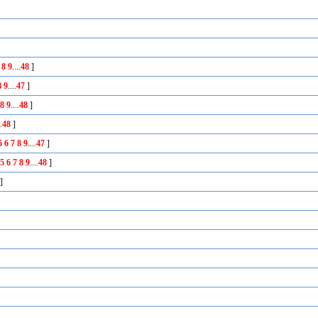
8
9
....
48
]
8
9
....
47
]
8
9
....
48
]
..
48
]
5
6
7
8
9
....
47
]
5
6
7
8
9
....
48
]
]