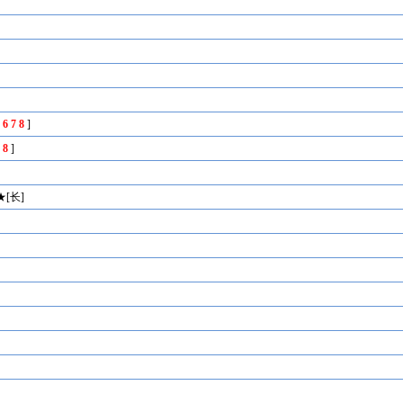
5
6
7
8
]
7
8
]
[长]