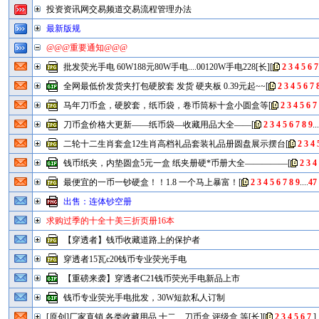
投资资讯网交易频道交易流程管理办法
最新版规
@@@重要通知@@@
批发荧光手电 60W188元80W手电....00120W手电228[长]
[
2
3
4
5
6
7
全网最低价发货夹打包硬胶套 发货 硬夹板 0.39元起~~
[
2
3
4
5
6
7
马年刀币盒，硬胶套，纸币袋，卷币筒标十盒小圆盒等
[
2
3
4
5
6
7
刀币盒价格大更新——纸币袋—收藏用品大全——
[
2
3
4
5
6
7
8
9
..
二轮十二生肖套盒12生肖高档礼品套装礼品册圆盘展示摆台
[
2
3
4
钱币纸夹，内垫圆盒5元一盒 纸夹册硬*币册大全—————
[
2
3
4
最便宜的一币一钞硬盒！！1.8 一个马上暴富！
[
2
3
4
5
6
7
8
9
....
47
出售：连体钞空册
求购过季的十全十美三折页册16本
【穿透者】钱币收藏道路上的保护者
穿透者15瓦c20钱币专业荧光手电
【重磅来袭】穿透者C21钱币荧光手电新品上市
钱币专业荧光手电批发，30W短款私人订制
[原创]厂家直销 各类收藏用品 十二....刀币盒 评级盒 等[长]
[
2
3
4
5
6
7
]