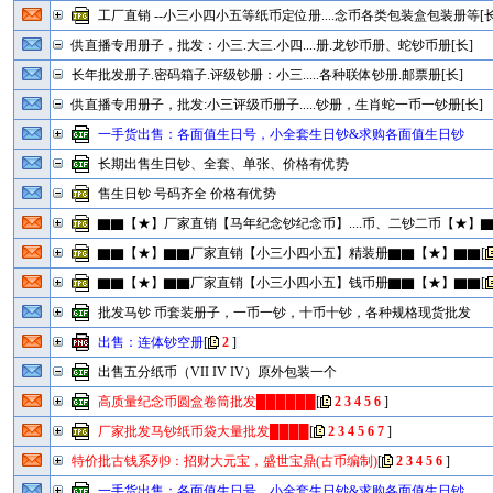
工厂直销 --小三小四小五等纸币定位册....念币各类包装盒包装册等[长
供直播专用册子，批发：小三.大三.小四....册.龙钞币册、蛇钞币册[长]
长年批发册子.密码箱子.评级钞册：小三.....各种联体钞册.邮票册[长]
供直播专用册子，批发:小三评级币册子.....钞册，生肖蛇一币一钞册[长]
一手货出售：各面值生日号，小全套生日钞&求购各面值生日钞
长期出售生日钞、全套、单张、价格有优势
售生日钞 号码齐全 价格有优势
▇▇【★】厂家直销【马年纪念钞纪念币】....币、二钞二币【★】▇
▇▇【★】▇▇厂家直销【小三小四小五】精装册▇▇【★】▇▇
[
▇▇【★】▇▇厂家直销【小三小四小五】钱币册▇▇【★】▇▇
[
批发马钞 币套装册子，一币一钞，十币十钞，各种规格现货批发
出售：连体钞空册
[
2
]
出售五分纸币（VII IV IV）原外包装一个
高质量纪念币圆盒卷筒批发██████
[
2
3
4
5
6
]
厂家批发马钞纸币袋大量批发████
[
2
3
4
5
6
7
]
特价批古钱系列9：招财大元宝，盛世宝鼎(古币编制)
[
2
3
4
5
6
]
一手货出售：各面值生日号，小全套生日钞&求购各面值生日钞