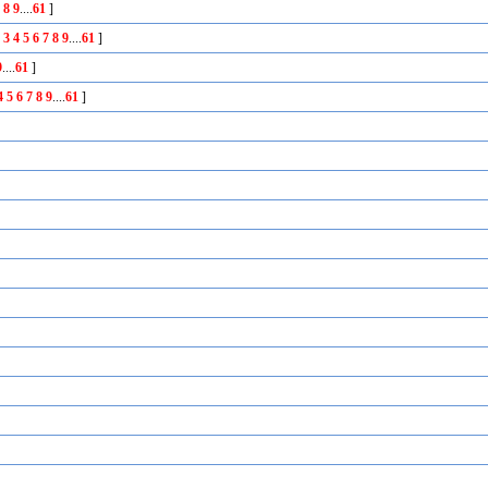
7
8
9
....
61
]
2
3
4
5
6
7
8
9
....
61
]
9
....
61
]
4
5
6
7
8
9
....
61
]