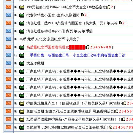
199元包邮出售1984-2026纪念币大全套138枚鉴定盒
[
2
]
批发价销售小圆盒~生肖-京剧圆筒
[
2
]
清仓处理一些PCCB产品带内圈圆盒（装大头一元）纸夹等
[
2
]
清仓处理各种明泰pccb册 内页 纸夹 纸币袋
马币 龙币 东北虎 京剧纪念币 专用盒子
高质量纪念币圆盒卷筒批发██████
[
2
3
4
5
6
7
8
9
]
一手货出售：各面值生日号，小全套生日钞&求购各面值生日钞
大五珍藏册
厂家直销 厂家直销：有现货◆◆◆马年纪....纪念钞包装◆◆◆有现货
厂家直销 厂家直销：有现货◆◆◆马年纪....纪念钞包装◆◆◆有现货
厂家直销 厂家直销：有现货◆◆◆马年纪....纪念钞包装◆◆◆有现货
厂家直销 厂家直销：有现货◆◆◆马年纪....纪念钞包装◆◆◆有现货
护邮袋规格最齐全！！邮票收藏册 ！价格美丽又是厂家包邮~
[
2
3
集邮活页册-标准九孔活页邮票纸币收藏册 黑底透明活页
[
2
3
4
5
6
纸币硬币收藏保护用品~产品齐全价格美丽又是厂家包邮！！
[
2
3
合肥黄晋：2格6格8格12格20格定页活页纸夹钱币册!
[
2
3
4
5
6
7
8